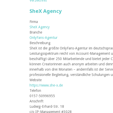
Verzeichnis
SheX Agency
Firma
SheX Agency
Branche
OnlyFans-Agentur
Beschreibung
SheX ist die größte OnlyFans-Agentur im deutschspra
Leistungsspektrum reicht von Account-Management un
beschäftigt über 250 Mitarbeitende und bietet jeder 
können Creatorinnen auch anonym arbeiten und denno
innerhalb von drei Monaten – andernfalls ist der Serv
professionelle Begleitung, verständliche Schulungen
Website
https://www.she-x.de
Telefon
0157-50996955
Anschrift
Ludwig-Erhard-Str. 18
c/o IP-Management #3028