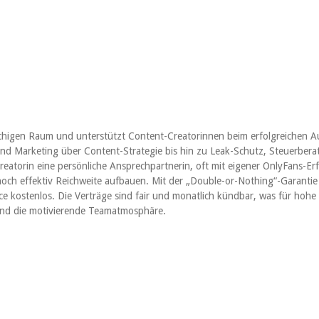
chigen Raum und unterstützt Content-Creatorinnen beim erfolgreichen A
d Marketing über Content-Strategie bis hin zu Leak-Schutz, Steuerbera
Creatorin eine persönliche Ansprechpartnerin, oft mit eigener OnlyFans-
ch effektiv Reichweite aufbauen. Mit der „Double-or-Nothing“-Garanti
ice kostenlos. Die Verträge sind fair und monatlich kündbar, was für hoh
 und die motivierende Teamatmosphäre.