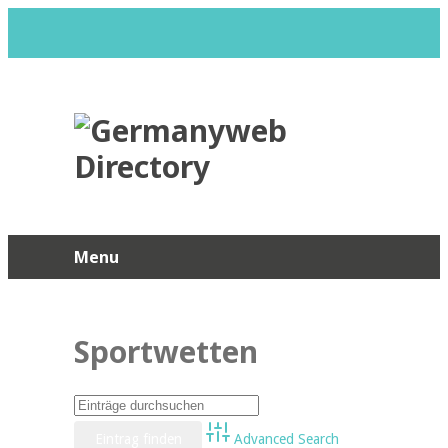
Menu
Sportwetten
Advanced Search