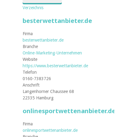
Verzeichnis
besterwettanbieter.de
Firma
besterwettanbieter.de
Branche
Online-Marketing-Unternehmen
Website
https://www.besterwettanbieter.de
Telefon
0160-7383726
Anschrift
Langenhorner Chaussee 68
22335 Hamburg
onlinesportwettenanbieter.de
Firma
onlinesportwettenanbieter.de
Branche