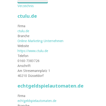
Verzeichnis
ctulu.de
Firma
ctulu.de
Branche
Online-Marketing-Unternehmen
Website
https://www.ctulu.de
Telefon
0160-7383726
Anschrift
Am Stresemannplatz 1
40210 Düsseldorf
echtgeldspielautomaten.de
Firma
echtgeldspielautomaten.de
Branche